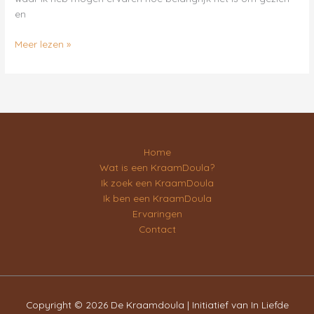
en
Meer lezen »
Home
Wat is een KraamDoula?
Ik zoek een KraamDoula
Ik ben een KraamDoula
Ervaringen
Contact
Copyright © 2026 De Kraamdoula | Initiatief van In Liefde