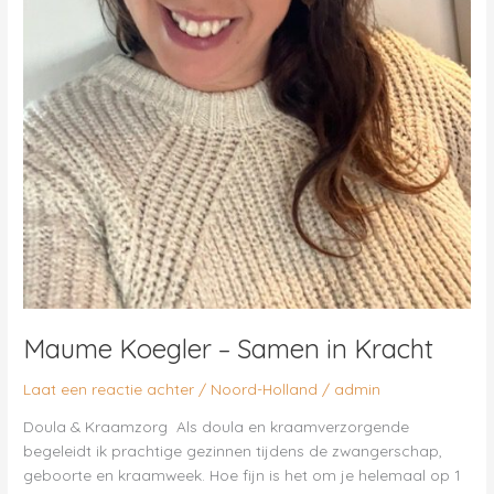
Maume Koegler – Samen in Kracht
Laat een reactie achter
/
Noord-Holland
/
admin
Doula & Kraamzorg ​Als doula en kraamverzorgende
begeleidt ik prachtige gezinnen tijdens de zwangerschap,
geboorte en kraamweek. Hoe fijn is het om je helemaal op 1