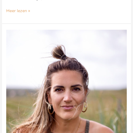
Meer lezen »
Marijn
Molenaar
–
De
KraamDoula
Amsterdam