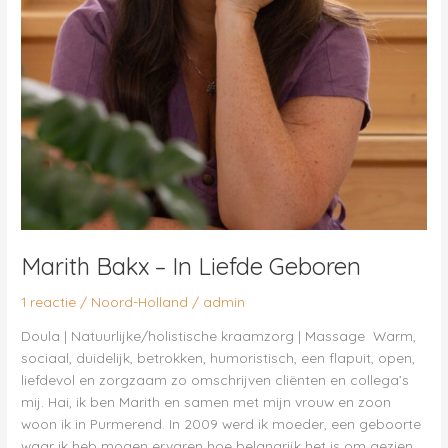
Marith Bakx – In Liefde Geboren
1 reactie
/
Noord-Holland
/
admin
Doula | Natuurlijke/holistische kraamzorg | Massage Warm,
sociaal, duidelijk, betrokken, humoristisch, een flapuit, open,
liefdevol en zorgzaam zo omschrijven cliënten en collega’s
mij. Hai, ik ben Marith en samen met mijn vrouw en zoon
woon ik in Purmerend. In 2009 werd ik moeder, een geboorte
waar ik heb mogen ervaren hoe belangrijk het is om gezien