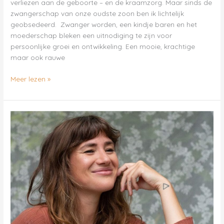
verliezen aan de geboorte – en de kraamzorg. Maar sinds de
zwangerschap van onze oudste zoon ben ik lichtelijk
geobsedeerd. Zwanger worden, een kindje baren en het
moederschap bleken een uitnodiging te zijn voor
persoonlijke groei en ontwikkeling. Een mooie, krachtige
maar ook rauwe
Meer lezen »
Alexandra
Kool
–
A
Diary
of
a
Doula