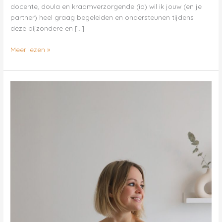
docente, doula en kraamverzorgende (io) wil ik jouw (en je
partner) heel graag begeleiden en ondersteunen tijdens
deze bijzondere en […]
Meer lezen »
Aisling
Roubos
–
Muinin