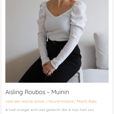
Aisling Roubos – Muinin
Laat een reactie achter
/
Noord-Holland
/
Marith Bakx
Ik had vroeger echt niet gedacht dat ik mijn hart zou