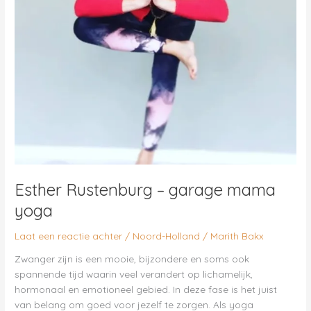
Esther Rustenburg – garage mama
yoga
Laat een reactie achter
/
Noord-Holland
/
Marith Bakx
Zwanger zijn is een mooie, bijzondere en soms ook
spannende tijd waarin veel verandert op lichamelijk,
hormonaal en emotioneel gebied. In deze fase is het juist
van belang om goed voor jezelf te zorgen. Als yoga