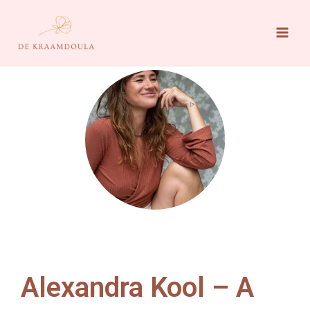
Ga
naar
de
inhoud
Alexandra Kool – A