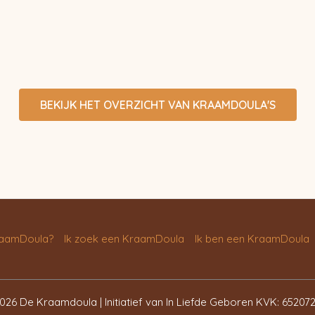
BEKIJK HET OVERZICHT VAN KRAAMDOULA'S
raamDoula?
Ik zoek een KraamDoula
Ik ben een KraamDoula
026 De Kraamdoula | Initiatief van In Liefde Geboren KVK: 652072