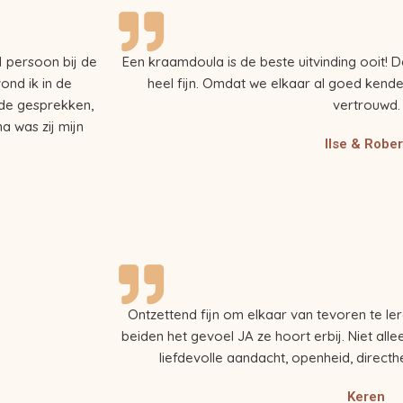
 persoon bij de
Een kraamdoula is de beste uitvinding ooit!
ond ik in de
heel fijn. Omdat we elkaar al goed kend
de gesprekken,
vertrouwd.
a was zij mijn
Ilse & Rober
Ontzettend fijn om elkaar van tevoren te l
beiden het gevoel JA ze hoort erbij. Niet al
liefdevolle aandacht, openheid, directh
Keren